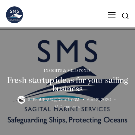
INSIGHTS & MILESTONES
Fresh startup ideas for your sailing
business
April 21, 2020
SPEEDUPBUS@GMAIL.COM
0
Comments