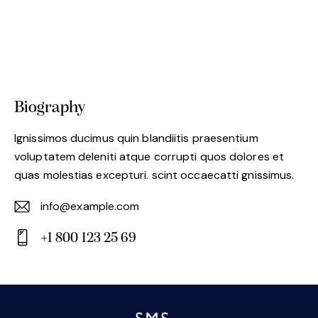
Biography
Ignissimos ducimus quin blandiitis praesentium
voluptatem deleniti atque corrupti quos dolores et
quas molestias excepturi. scint occaecatti gnissimus.
info@example.com
E-
+1 800 123 25 69
m
Ph
ail:
on
e: